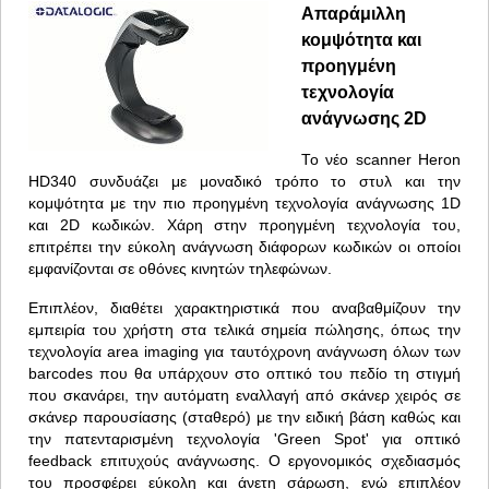
Απαράμιλλη
κομψότητα και
προηγμένη
τεχνολογία
ανάγνωσης 2D
Το νέο scanner Heron
HD340 συνδυάζει με μοναδικό τρόπο το στυλ και την
κομψότητα με την πιο προηγμένη τεχνολογία ανάγνωσης 1D
και 2D κωδικών. Χάρη στην προηγμένη τεχνολογία του,
επιτρέπει την εύκολη ανάγνωση διάφορων κωδικών οι οποίοι
εμφανίζονται σε οθόνες κινητών τηλεφώνων.
Επιπλέον, διαθέτει χαρακτηριστικά που αναβαθμίζουν την
εμπειρία του χρήστη στα τελικά σημεία πώλησης, όπως την
τεχνολογία area imaging για ταυτόχρονη ανάγνωση όλων των
barcodes που θα υπάρχουν στο οπτικό του πεδίο τη στιγμή
που σκανάρει, την αυτόματη εναλλαγή από σκάνερ χειρός σε
σκάνερ παρουσίασης (σταθερό) με την ειδική βάση καθώς και
την πατενταρισμένη τεχνολογία 'Green Spot' για οπτικό
feedback επιτυχούς ανάγνωσης. Ο εργονομικός σχεδιασμός
του προσφέρει εύκολη και άνετη σάρωση, ενώ επιπλέον