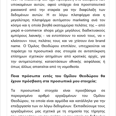
υποκειμένων αυτών, αφού υπάρχει ένα προστατευτικό
password από την εταιρεία για την διαφύλαξη των
δεδομένων αυτών. Η εν λόγω πλατφόρμα είναι η
μεγαλύτερη πλατφόρμα αυτόματου marketing ανά τον
κόσμο και η οποία βοηθά εκατομμύρια πελάτες της – από
μικρά e-commerce shops μέχρι μεγάλους διαδικτυακούς
εμπόρους λιανικής - να εντοπίσουν το κοινό τους, να «
κλείσουν» τους πελάτες τους και να χτίσουν ένα brand
name. Ο Όμιλος Θεοδώρου επιπλέον, υποχρεούται να
παράσχει τα προσωπικά σας στοιχεία σε ανταπόκριση
επίσημων σχετικών αιτημάτων από κρατικές αρχές, για
την αντιμετώπισης καταστάσεων εθνικής ασφάλειας ή
όπως άλλως απαιτείται από τη νομοθεσία.
Ποια πρόσωπα εντός του Ομίλου Θεοδώρου θα
έχουν πρόσβαση στα προσωπικά μου στοιχεία;
Τα προσωπικά στοιχεία είναι προσβάσιμα σε
περιορισμένο αριθμό εργαζομένων του Ομίλου
Θεοδώρου, τα οποία είναι αρμόδια και κατάλληλα για την
επεξεργασία των εν λόγω δεδομένων. Εκπαιδεύουμε τους
εργαζομένους μας σχετικά με τη σημασία της τήρησης