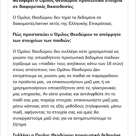
Μεταφέρει ο Όμιλος Θεοδώρου προσωπικά στοιχεία
σε διαφορετικές δικαιοδοσίες
;
Ο Όμιλος Θεοδώρου δεν τηρεί τα δεδομένα σε
διακομιστές/server εκτός της Ελληνικής Επικράτειας.
Πώς προστατεύει ο Όμιλος Θεοδώρου το απόρρητο
των στοιχείων των παιδιών;
Ο Όμιλος Θεοδώρου δεν συλλέγει ούτε χρησιμοποιεί εις
γνώσιν της οποιαδήποτε προσωπικά δεδομένα παιδιών
(ορίζουμε ως «παιδιά» τους ανηλίκους κάτω των 18 ετών)
στους ιστότοπους του Ομίλου Θεοδώρου Δεν
επιτρέπουμε εις γνώσιν μας σε παιδιά να παραγγείλουν
τα προϊόντα μας, να επικοινωνήσουν μαζί μας ή να
χρησιμοποιήσουν οποιεσδήποτε από τις ηλεκτρονικές
μας υπηρεσίες. Αν είστε γονέας και αντιληφθείτε ότι το
παιδί σας μας παρείχε στοιχεία, επικοινωνήστε μαζί μας
μέσω κάποιας από τις εξής μεθόδους (τηλεφωνικά, μέσω
mail), αφήνοντας τα στοιχεία σας και εμείς θα
συνεργαστούμε μαζί σας για να αντιμετωπίσουμε το
ζήτημα.
Συλλέγει ο Όμιλος Θεοδώρου προσωπικά δεδομένα