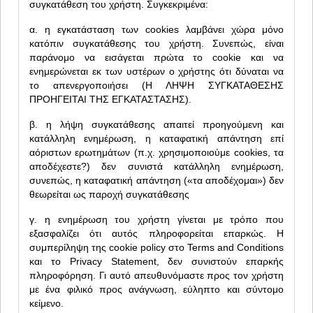
συγκατάθεση του χρήστη. Συγκεκριμένα:
α. η εγκατάσταση των cookies λαμβάνει χώρα μόνο
κατόπιν συγκατάθεσης του χρήστη. Συνεπώς, είναι
παράνομο να εισάγεται πρώτα το cookie και να
ενημερώνεται εκ των υστέρων ο χρήστης ότι δύναται να
το απενεργοποιήσει (Η ΛΗΨΗ ΣΥΓΚΑΤΑΘΕΣΗΣ
ΠΡΟΗΓΕΙΤΑΙ ΤΗΣ ΕΓΚΑΤΑΣΤΑΣΗΣ).
β. η λήψη συγκατάθεσης απαιτεί προηγούμενη και
κατάλληλη ενημέρωση, η καταφατική απάντηση επί
αόριστων ερωτημάτων (π.χ. χρησιμοποιούμε cookies, τα
αποδέχεστε?) δεν συνιστά κατάλληλη ενημέρωση,
συνεπώς, η καταφατική απάντηση («τα αποδέχομαι») δεν
θεωρείται ως παροχή συγκατάθεσης
γ. η ενημέρωση του χρήστη γίνεται με τρόπο που
εξασφαλίζει ότι αυτός πληροφορείται επαρκώς. Η
συμπερίληψη της cookie policy στο Terms and Conditions
και το Privacy Statement, δεν συνιστούν επαρκής
πληροφόρηση. Γι αυτό απευθυνόμαστε προς τον χρήστη
με ένα φιλικό προς ανάγνωση, εύληπτο και σύντομο
κείμενο.