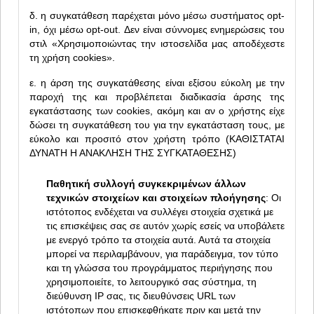
δ. η συγκατάθεση παρέχεται μόνο μέσω συστήματος opt-
in, όχι μέσω opt-out. Δεν είναι σύννομες ενημερώσεις του
στιλ «Χρησιμοποιώντας την ιστοσελίδα μας αποδέχεστε
τη χρήση cookies».
ε. η άρση της συγκατάθεσης είναι εξίσου εύκολη με την
παροχή της και προβλέπεται διαδικασία άρσης της
εγκατάστασης των cookies, ακόμη και αν ο χρήστης είχε
δώσει τη συγκατάθεση του για την εγκατάσταση τους, με
εύκολο και προσιτό στον χρήστη τρόπο (ΚΑΘΙΣΤΑΤΑΙ
ΔΥΝΑΤΗ Η ΑΝΑΚΛΗΣΗ ΤΗΣ ΣΥΓΚΑΤΑΘΕΣΗΣ)
Παθητική συλλογή συγκεκριμένων άλλων
τεχνικών στοιχείων και στοιχείων πλοήγησης
: Οι
ιστότοπος ενδέχεται να συλλέγει στοιχεία σχετικά με
τις επισκέψεις σας σε αυτόν χωρίς εσείς να υποβάλετε
με ενεργό τρόπο τα στοιχεία αυτά. Αυτά τα στοιχεία
μπορεί να περιλαμβάνουν, για παράδειγμα, τον τύπο
και τη γλώσσα του προγράμματος περιήγησης που
χρησιμοποιείτε, το λειτουργικό σας σύστημα, τη
διεύθυνση ΙΡ σας, τις διευθύνσεις URL των
ιστότοπων που επισκεφθήκατε πριν και μετά την