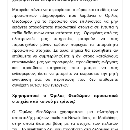
Μπορείτε πάντα να περιορίσετε το εύρος και το είδος των
προσωπικών πληροφοριών που λαμβάνει ο Όμιλος
Θεοδώρου για το πρόσωπό σας επιλέγοντας να μην
εισάγετε οποιαδήποτε προσωπικά στοιχεία σε έντυπα ή
πεδία δεδομένων στον ιστότοπο της . Ορισμένες από τις
ηλεκτρονικές μας υπηρεσίες μπορούν να σας
παρασχεθούν μόνον εφόσον παρέχετε τα απαραίτητα
προσωπικά στοιχεία. Σε άλλα σημεία θα ερωτηθείτε αν
επιθυμείτε να συμπεριληφθείτε ή όχι στους καταλόγους
επικοινωνίας μας για προσφορές, προωθητικές ενέργειες
και πρόσθετες υπηρεσίες που μπορεί να σας
ενδιαφέρουν, ώστε να μπορείτε να εκφράσετε την ρητή
εναντίωσή σας σε περίπτωση που δεν επιθυμείτε
συνέχιση αυτών των ενεργειών.
Χρησιμοποιεί ο Όμιλος Θεοδώρου προσωπικά
στοιχεία από κοινού με τρίτους;
Ο Όμιλος Θεοδώρου χρησιμοποιεί μια πλατφόρμα
αποστολής μαζικών mails και Newsletters, το Mailchimp,
στην οποία διατηρεί βάση με τα στοχεία των πελατών
του. Το Mailchimp δεν έχει πρόσβαση στα δεδομένα των